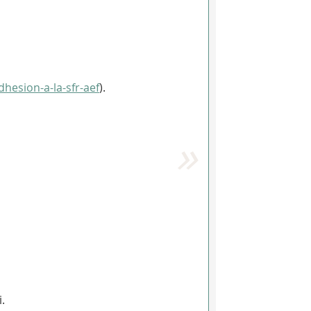
adhesion-a-la-sfr-aef
).
.