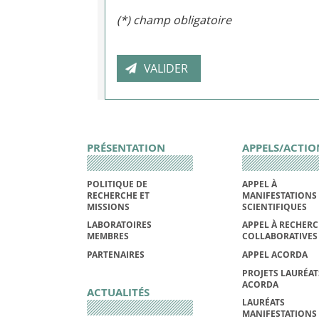
(*) champ obligatoire
PRÉSENTATION
APPELS/ACTIO
POLITIQUE DE
APPEL À
RECHERCHE ET
MANIFESTATIONS
MISSIONS
SCIENTIFIQUES
LABORATOIRES
APPEL À RECHER
MEMBRES
COLLABORATIVES
PARTENAIRES
APPEL ACORDA
PROJETS LAURÉAT
ACORDA
ACTUALITÉS
LAURÉATS
MANIFESTATIONS