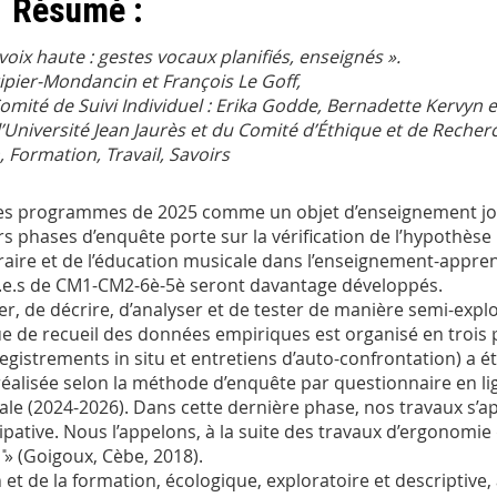
Résumé :
 voix haute : gestes vocaux planifiés, enseignés ».
ipier-Mondancin et François Le Goff,
mité de Suivi Individuel : Erika Godde, Bernadette Kervyn et
’Université Jean Jaurès et du Comité d’Éthique et de Recher
Formation, Travail, Savoirs
r les programmes de 2025 comme un objet d’enseignement jou
s phases d’enquête porte sur la vérification de l’hypothèse mu
éraire et de l’éducation musicale dans l’enseignement-apprent
t.e.s de CM1-CM2-6è-5è seront davantage développés.
r, de décrire, d’analyser et de tester de manière semi-explo
ue de recueil des données empiriques est organisé en trois 
gistrements in situ et entretiens d’auto-confrontation) a 
éalisée selon la méthode d’enquête par questionnaire en lig
nale (2024-2026). Dans cette dernière phase, nos travaux s’
icipative. Nous l’appelons, à la suite des travaux d’ergonomie
̎» (Goigoux, Cèbe, 2018).
et de la formation, écologique, exploratoire et descriptive,