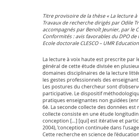
Titre provisoire de la thèse « La lecture à
Travaux de recherche dirigés par Odile Tr
accompagnés par Benoît Jeunier, par le Co
Conformités : avis favorables du DPO de l
Ecole doctorale CLESCO – UMR Education, 
La lecture à voix haute est prescrite pa
général de cette étude divisée en plusieur
domaines disciplinaires de la lecture litt
les gestes professionnels des enseignan
Les postures du chercheur sont d’observe
participative. Le dispositif méthodologiq
pratiques enseignantes non guidées (enre
6è. La seconde collecte des données est r
collecte consiste en une étude longitudi
conception […] [qui] est itérative et part
2004), ̎conception continuée dans l’usage 
Cette recherche en science de l’éducation 