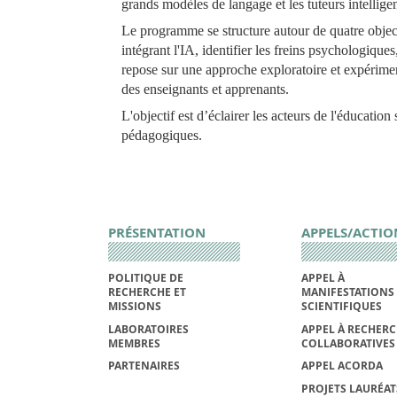
grands modèles de langage et les tuteurs intellige
Le programme se structure autour de quatre objecti
intégrant l'IA, identifier les freins psychologiqu
repose sur une approche exploratoire et expériment
des enseignants et apprenants.
L'objectif est d’éclairer les acteurs de l'éducatio
pédagogiques.
PRÉSENTATION
APPELS/ACTIO
POLITIQUE DE
APPEL À
RECHERCHE ET
MANIFESTATIONS
MISSIONS
SCIENTIFIQUES
LABORATOIRES
APPEL À RECHER
MEMBRES
COLLABORATIVES
PARTENAIRES
APPEL ACORDA
PROJETS LAURÉAT