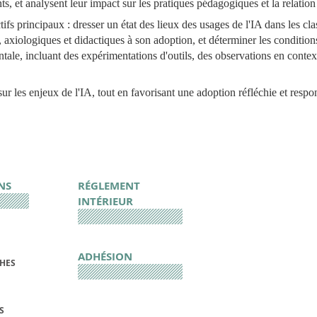
nts, et analysent leur impact sur les pratiques pédagogiques et la relatio
fs principaux : dresser un état des lieux des usages de l'IA dans les cl
es, axiologiques et didactiques à son adoption, et déterminer les conditi
ale, incluant des expérimentations d'outils, des observations en contexte
n sur les enjeux de l'IA, tout en favorisant une adoption réfléchie et resp
NS
RÉGLEMENT
INTÉRIEUR
ADHÉSION
CHES
S